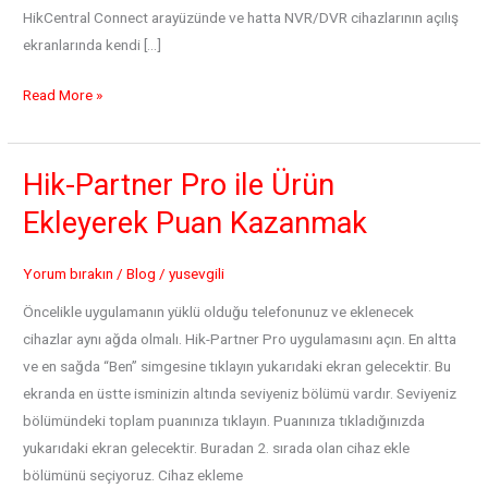
HikCentral Connect arayüzünde ve hatta NVR/DVR cihazlarının açılış
ekranlarında kendi […]
Hik
Read More »
Partner
Pro
Co-
Hik-Partner Pro ile Ürün
Branding:
Ekleyerek Puan Kazanmak
Kendi
Markanızı
Yorum bırakın
/
Blog
/
yusevgili
Müşterinin
Cebine
Öncelikle uygulamanın yüklü olduğu telefonunuz ve eklenecek
Taşıyın
cihazlar aynı ağda olmalı. Hik-Partner Pro uygulamasını açın. En altta
(İlk
ve en sağda “Ben” simgesine tıklayın yukarıdaki ekran gelecektir. Bu
Yıl
ekranda en üstte isminizin altında seviyeniz bölümü vardır. Seviyeniz
Ücretsiz!)
bölümündeki toplam puanınıza tıklayın. Puanınıza tıkladığınızda
yukarıdaki ekran gelecektir. Buradan 2. sırada olan cihaz ekle
bölümünü seçiyoruz. Cihaz ekleme