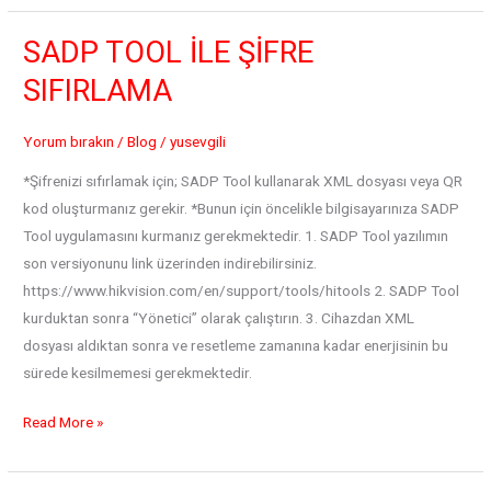
3.0
Teknolojisi
SADP TOOL İLE ŞİFRE
SIFIRLAMA
Yorum bırakın
/
Blog
/
yusevgili
*Şifrenizi sıfırlamak için; SADP Tool kullanarak XML dosyası veya QR
kod oluşturmanız gerekir. *Bunun için öncelikle bilgisayarınıza SADP
Tool uygulamasını kurmanız gerekmektedir. 1. SADP Tool yazılımın
son versiyonunu link üzerinden indirebilirsiniz.
https://www.hikvision.com/en/support/tools/hitools 2. SADP Tool
kurduktan sonra “Yönetici” olarak çalıştırın. 3. Cihazdan XML
dosyası aldıktan sonra ve resetleme zamanına kadar enerjisinin bu
sürede kesilmemesi gerekmektedir.
SADP
Read More »
TOOL
İLE