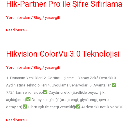
Kamerası
Hik-Partner Pro ile Şifre Sıfırlama
(ANPR)
Kurulumu
Yorum bırakın
/
Blog
/
yusevgili
Hik-
Read More »
Partner
Pro
ile
Hikvision ColorVu 3.0 Teknolojisi
Şifre
Sıfırlama
Yorum bırakın
/
Blog
/
yusevgili
1. Donanım Yenilikleri 2. Görüntü İşleme – Yapay Zekâ Destekli 3.
Aydınlatma Teknolojileri 4. Uygulama Senaryoları 5. Avantajlar
7/24 tam renkli video
Caydırıcı etki (özellikle beyaz ışık
açıldığında)
Detay zenginliği (araç rengi, giysi rengi, çevre
detayları)
Hibrit ışık ile enerji verimliliği
AI destekli netlik ve WDR
Hikvision
Read More »
ColorVu