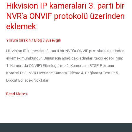
ŞİFRE
Hikvision IP kameraları 3. parti bir
SIFIRLAMA
NVR’a ONVIF protokolü üzerinden
eklemek
Yorum bırakın
/
Blog
/
yusevgili
Hikvision IP kameraları 3. parti bir NVR’a ONVIF protokolü üzerinden
eklemek mümkündür. Bunun için aşağıdaki adımları takip edebilirsin:
1. Kamerada ONVIF’i Etkinleştirme 2. Kameranın RTSP Portunu
Kontrol Et 3. NVR Üzerinde Kamera Ekleme 4. Bağlantıyı Test Et 5.
Dikkat Edilecek Noktalar
Hikvision
Read More »
IP
kameraları
3.
parti
bir