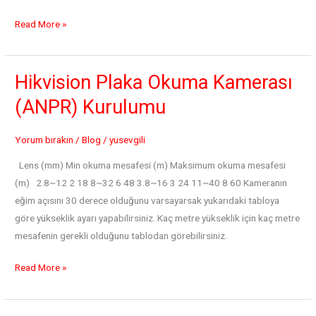
Hik-
Read More »
Partner
Pro
ile
Hikvision Plaka Okuma Kamerası
Ürün
(ANPR) Kurulumu
Ekleyerek
Puan
Yorum bırakın
/
Blog
/
yusevgili
Kazanmak
Lens (mm) Min okuma mesafesi (m) Maksimum okuma mesafesi
(m) 2.8~12 2 18 8~32 6 48 3.8~16 3 24 11~40 8 60 Kameranın
eğim açısını 30 derece olduğunu varsayarsak yukarıdaki tabloya
göre yükseklik ayarı yapabilirsiniz. Kaç metre yükseklik için kaç metre
mesafenin gerekli olduğunu tablodan görebilirsiniz.
Hikvision
Read More »
Plaka
Okuma