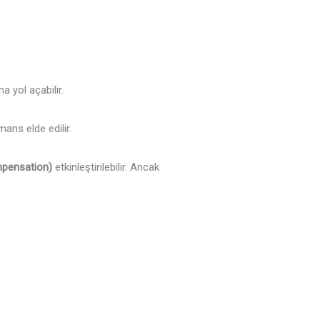
a yol açabilir.
ans elde edilir.
mpensation)
etkinleştirilebilir. Ancak