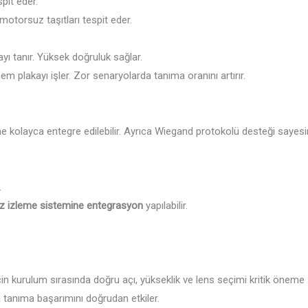
pit eder.
torsuz taşıtları tespit eder.
yı tanır. Yüksek doğruluk sağlar.
 plakayı işler. Zor senaryolarda tanıma oranını artırır.
kolayca entegre edilebilir. Ayrıca Wiegand protokolü desteği sayesind
.
ez izleme sistemine entegrasyon
yapılabilir.
çin kurulum sırasında doğru açı, yükseklik ve lens seçimi kritik öneme
a tanıma başarımını doğrudan etkiler.