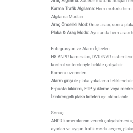
Araç Algılama:
Sadece motorlu araçları tes
Karma Trafik Algılama:
Hem motorlu hem mo
Algılama Modları
Araç Öncelikli Mod:
Önce aracı, sonra plaka
Plaka & Araç Modu:
Aynı anda hem aracı hem
Entegrasyon ve Alarm İşlevleri
H8 ANPR kameraları, DVR/NVR sistemlerine 
kontrol sistemleriyle birlikte çalışabilir.
Kamera üzerinden:
Alarm girişi
ile plaka yakalama tetiklenebilir
E-posta bildirimi, FTP yükleme veya merk
İzinli/engelli plaka listeleri
içe aktarılabilir.
Sonuç
ANPR kameralarının verimli çalışabilmesi i
ayarları ve uygun trafik modu seçimi, plak