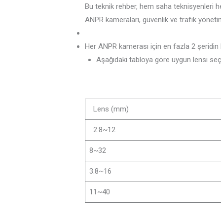
Bu teknik rehber, hem saha teknisyenleri h
ANPR kameraları, güvenlik ve trafik yöneti
Her ANPR kamerası için en fazla 2 şeridin 
Aşağıdaki tabloya göre uygun lensi seç
Lens (mm)
2.8~12
8~32
3.8~16
11~40