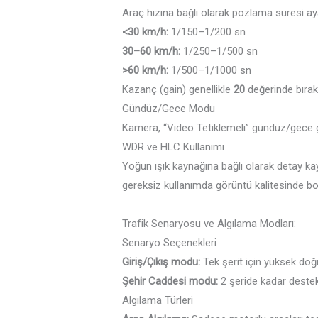
Araç hızına bağlı olarak pozlama süresi ay
<30 km/h:
1/150–1/200 sn
30–60 km/h:
1/250–1/500 sn
>60 km/h:
1/500–1/1000 sn
Kazanç (gain) genellikle
20
değerinde bırakı
Gündüz/Gece Modu
Kamera, “Video Tetiklemeli” gündüz/gece geç
WDR ve HLC Kullanımı
Yoğun ışık kaynağına bağlı olarak detay k
gereksiz kullanımda görüntü kalitesinde bo
Trafik Senaryosu ve Algılama Modları:
Senaryo Seçenekleri
Giriş/Çıkış modu:
Tek şerit için yüksek doğr
Şehir Caddesi modu:
2 şeride kadar destek
Algılama Türleri