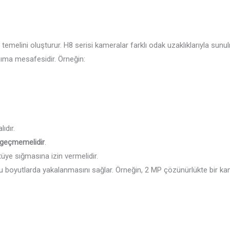
 temelini oluşturur. H8 serisi kameralar farklı odak uzaklıklarıyla sun
ıma mesafesidir. Örneğin:
ıdır.
i geçmemelidir
.
üye sığmasına izin vermelidir.
ru boyutlarda yakalanmasını sağlar. Örneğin, 2 MP çözünürlükte bir ka