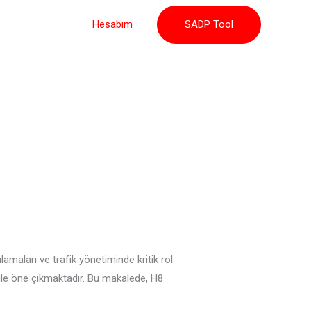
Hesabım
SADP Tool
maları ve trafik yönetiminde kritik rol
 ile öne çıkmaktadır. Bu makalede, H8