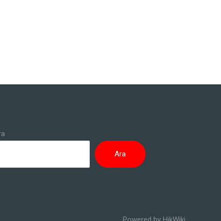
ra
Ara
Powered by HikWiki