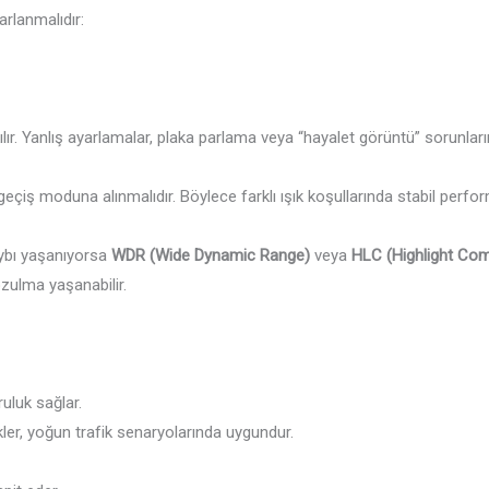
arlanmalıdır:
lır. Yanlış ayarlamalar, plaka parlama veya “hayalet görüntü” sorunların
iş moduna alınmalıdır. Böylece farklı ışık koşullarında stabil perform
aybı yaşanıyorsa
WDR (Wide Dynamic Range)
veya
HLC (Highlight Co
zulma yaşanabilir.
uluk sağlar.
ler, yoğun trafik senaryolarında uygundur.