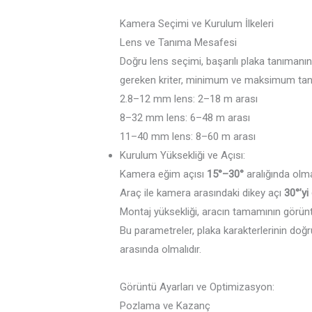
Kamera Seçimi ve Kurulum İlkeleri
Lens ve Tanıma Mesafesi
Doğru lens seçimi, başarılı plaka tanımanın
gereken kriter, minimum ve maksimum tan
2.8–12 mm lens: 2–18 m arası
8–32 mm lens: 6–48 m arası
11–40 mm lens: 8–60 m arası
Kurulum Yüksekliği ve Açısı:
Kamera eğim açısı
15°–30°
aralığında olmal
Araç ile kamera arasındaki dikey açı
30°’y
Montaj yüksekliği, aracın tamamının görünt
Bu parametreler, plaka karakterlerinin doğ
arasında olmalıdır.
Görüntü Ayarları ve Optimizasyon:
Pozlama ve Kazanç