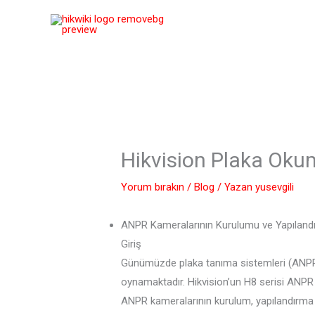
İçeriğe
atla
Hikvision Plaka Ok
Yorum bırakın
/
Blog
/ Yazan
yusevgili
ANPR Kameralarının Kurulumu ve Yapılandı
Giriş
Günümüzde plaka tanıma sistemleri (ANPR – 
oynamaktadır. Hikvision’un H8 serisi ANPR 
ANPR kameralarının kurulum, yapılandırma v